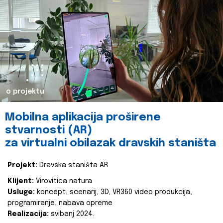
o projektu
Mobilna aplikacija proširene
stvarnosti (AR)
za virtualni obilazak dravskih staništa
Projekt:
Dravska staništa AR
Klijent:
Virovitica natura
Usluge:
koncept, scenarij, 3D, VR360 video produkcija,
programiranje, nabava opreme
Realizacija:
svibanj 2024.