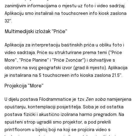
zanimljivim informacijama o mjestu uz foto i video sadržaj.
Aplikaciju smo instalirali na touchscreen info kiosk zaslona
32''.
Multimedijski izložak ''Priče''
Aplikacija za interpretaciju baštinskih priča u obliku foto i
video sadržaja. Priče su strukturirane prema temi (''Priče
More'', ''Priče Planine'' i ''Priče Zvončar'') i dohvatljive s
obzirom na svoj geografski izvor (grad ili mjesto). Aplikacija
je instalirana na 5 touchscreen info kioska zaslona 21.5''.
Projekcija ''More''
U dijelu postava Filodrammatice je tzv.
Zen soba
namijenjena
opuštanju, kontemplaciji posjetitelja. Soba je od ostatka
postava fizički i akustično izolirana harmo pregradom. Na
spušteni strop ugradili smo projektor, a pod prekrili
printfloorom u bijeloj boji na koji se projicira video s