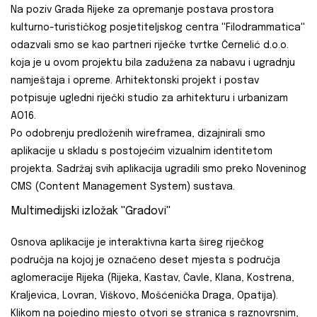
Na poziv Grada Rijeke za opremanje postava prostora
kulturno-turističkog posjetiteljskog centra ''Filodrammatica''
odazvali smo se kao partneri riječke tvrtke Černelić d.o.o.
koja je u ovom projektu bila zadužena za nabavu i ugradnju
namještaja i opreme. Arhitektonski projekt i postav
potpisuje ugledni riječki studio za arhitekturu i urbanizam
AO16.
Po odobrenju predloženih wireframea, dizajnirali smo
aplikacije u skladu s postojećim vizualnim identitetom
projekta. Sadržaj svih aplikacija ugradili smo preko Noveninog
CMS (Content Management System) sustava.
Multimedijski izložak ''Gradovi''
Osnova aplikacije je interaktivna karta šireg riječkog
područja na kojoj je označeno deset mjesta s područja
aglomeracije Rijeka (Rijeka, Kastav, Čavle, Klana, Kostrena,
Kraljevica, Lovran, Viškovo, Mošćenička Draga, Opatija).
Klikom na pojedino mjesto otvori se stranica s raznovrsnim,