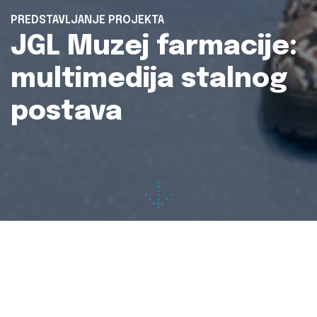
PREDSTAVLJANJE PROJEKTA
JGL Muzej farmacije:
multimedija stalnog
postava
Projekt:
JGL Muzej farmacije
Naručitelj:
JGL d.d.
Koncept multimedije:
Ervin Šilić, Marko Prpić
Usluge:
multimedijski vodič N3-Guide, virtualna