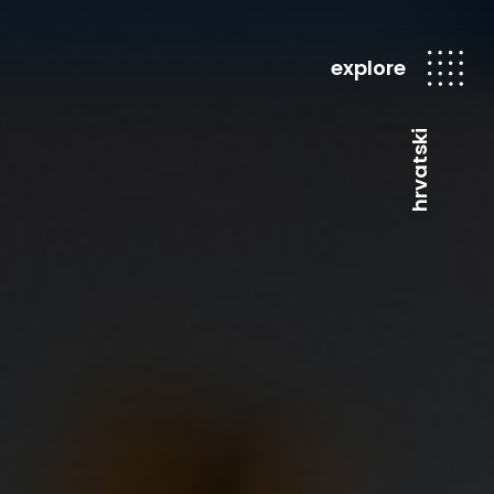
explore
hrvatski