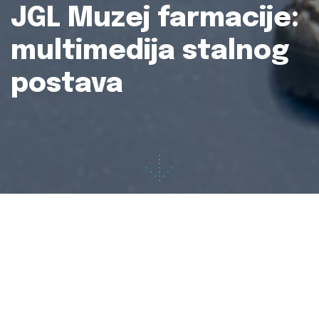
JGL Muzej farmacije:
multimedija stalnog
postava
Projekt:
JGL Muzej farmacije
Naručitelj:
JGL d.d.
Koncept multimedije:
Ervin Šilić, Marko Prpić
Usluge:
multimedijski vodič N3-Guide, virtualna
stvarnost, aplikacije za dodirne ekrane
Vrijeme produkcije:
2020.