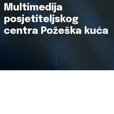
Multimedija
posjetiteljskog
centra Požeška kuća
Projekt:
Multimedija centra za posjetitelje Požeška
kuća
Klijent:
Grad Požega
Usluge:
razvoj UX/UI, programiranje multimedijskih
aplikacija i interaktivnih projekcija