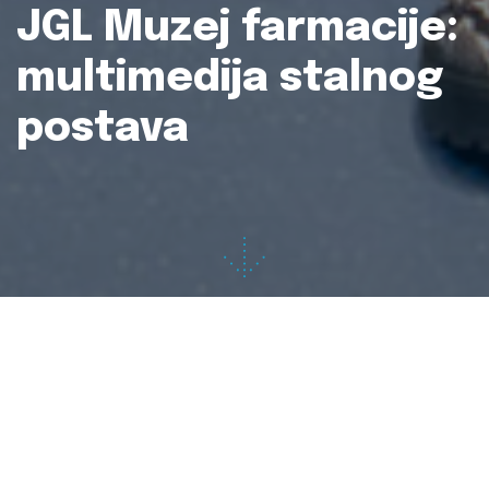
JGL Muzej farmacije:
multimedija stalnog
postava
Projekt:
JGL Muzej farmacije
Naručitelj:
JGL d.d.
Koncept multimedije:
Ervin Šilić, Marko Prpić
Usluge:
multimedijski vodič N3-Guide, virtualna
stvarnost, aplikacije za dodirne ekrane
Vrijeme produkcije:
2020.