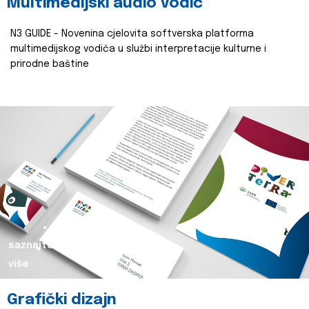
Multimedijski audio vodič
N3 GUIDE - Novenina cjelovita softverska platforma
multimedijskog vodiča u službi interpretacije kulturne i
prirodne baštine
saznajte
više
Grafički dizajn