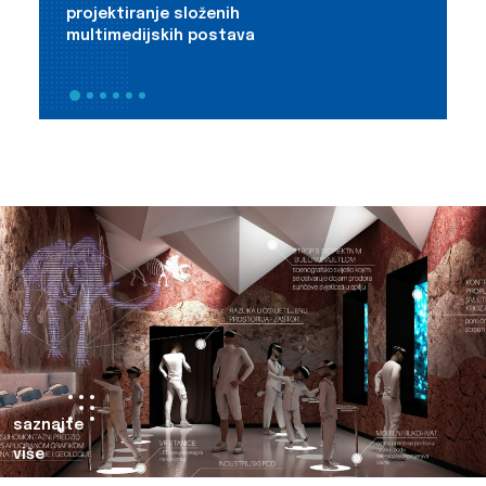
projektiranje složenih
m
multimedijskih postava
i
saznajte
više