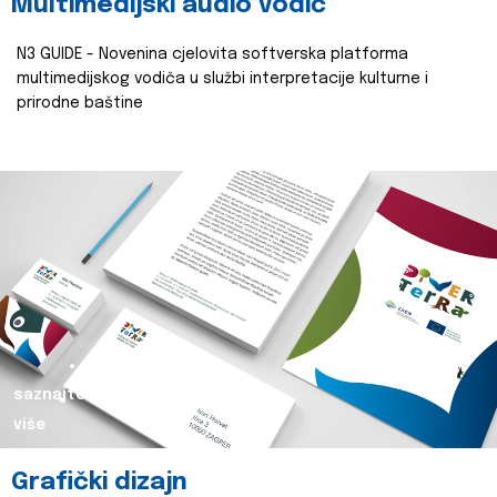
Multimedijski audio vodič
N3 GUIDE - Novenina cjelovita softverska platforma
multimedijskog vodiča u službi interpretacije kulturne i
prirodne baštine
saznajte
više
Grafički dizajn