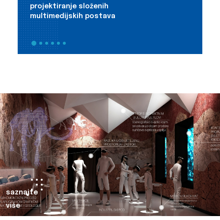
projektiranje složenih
m
multimedijskih postava
i
saznajte
više