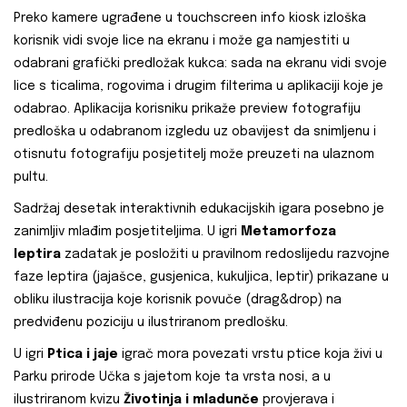
Preko kamere ugrađene u touchscreen info kiosk izloška
korisnik vidi svoje lice na ekranu i može ga namjestiti u
odabrani grafički predložak kukca: sada na ekranu vidi svoje
lice s ticalima, rogovima i drugim filterima u aplikaciji koje je
odabrao. Aplikacija korisniku prikaže preview fotografiju
predloška u odabranom izgledu uz obavijest da snimljenu i
otisnutu fotografiju posjetitelj može preuzeti na ulaznom
pultu.
Sadržaj desetak interaktivnih edukacijskih igara posebno je
zanimljiv mlađim posjetiteljima. U igri
Metamorfoza
leptira
zadatak je posložiti u pravilnom redoslijedu razvojne
faze leptira (jajašce, gusjenica, kukuljica, leptir) prikazane u
obliku ilustracija koje korisnik povuče (drag&drop) na
predviđenu poziciju u ilustriranom predlošku.
U igri
Ptica i jaje
igrač mora povezati vrstu ptice koja živi u
Parku prirode Učka s jajetom koje ta vrsta nosi, a u
ilustriranom kvizu
Životinja i mladunče
provjerava i