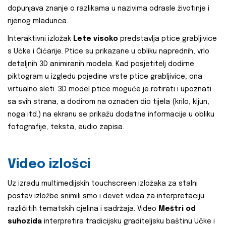
dopunjava znanje o razlikama u nazivima odrasle životinje i
njenog mladunca.
Interaktivni izložak
Lete visoko
predstavlja ptice grabljivice
s Učke i Ćićarije. Ptice su prikazane u obliku naprednih, vrlo
detaljnih 3D animiranih modela. Kad posjetitelj dodirne
piktogram u izgledu pojedine vrste ptice grabljivice, ona
virtualno sleti. 3D model ptice moguće je rotirati i upoznati
sa svih strana, a dodirom na označen dio tijela (krilo, kljun,
noga itd.) na ekranu se prikažu dodatne informacije u obliku
fotografije, teksta, audio zapisa.
Video izlošci
Uz izradu multimedijskih touchscreen izložaka za stalni
postav izložbe snimili smo i devet videa za interpretaciju
različitih tematskih cjelina i sadržaja. Video
Meštri od
suhozida
interpretira tradicijsku graditeljsku baštinu Učke i