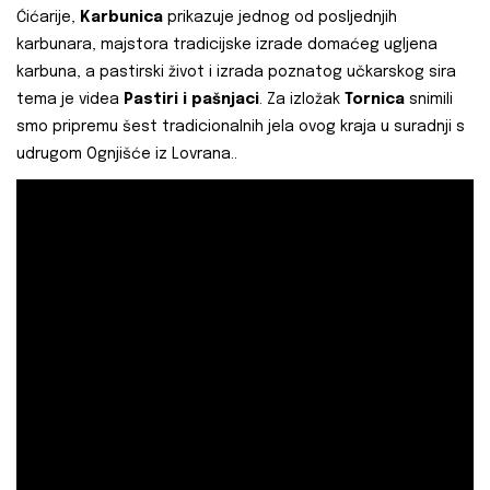
Ćićarije,
Karbunica
prikazuje jednog od posljednjih
karbunara, majstora tradicijske izrade domaćeg ugljena
karbuna, a pastirski život i izrada poznatog učkarskog sira
tema je videa
Pastiri i pašnjaci
. Za izložak
Tornica
snimili
smo pripremu šest tradicionalnih jela ovog kraja u suradnji s
udrugom Ognjišće iz Lovrana..