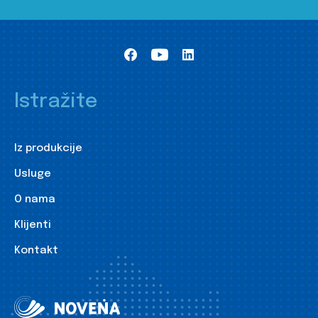
Istražite
Iz produkcije
Usluge
O nama
Klijenti
Kontakt