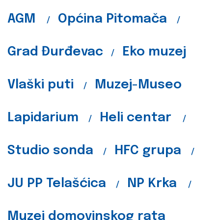
AGM
Općina Pitomača
/
/
Grad Đurđevac
Eko muzej
/
Vlaški puti
Muzej-Museo
/
Lapidarium
Heli centar
/
/
Studio sonda
HFC grupa
/
/
JU PP Telašćica
NP Krka
/
/
Muzej domovinskog rata