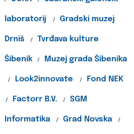
laboratorij
Gradski muzej
/
Drniš
Tvrđava kulture
/
Šibenik
Muzej grada Šibenika
/
Look2innovate
Fond NEK
/
/
Factorr B.V.
SGM
/
/
Informatika
Grad Novska
/
/