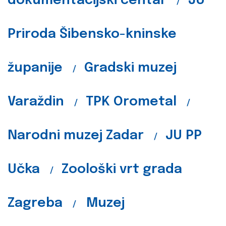
dokumentacijski centar
JU
/
Priroda Šibensko-kninske
županije
Gradski muzej
/
Varaždin
TPK Orometal
/
/
Narodni muzej Zadar
JU PP
/
Učka
Zoološki vrt grada
/
Zagreba
Muzej
/