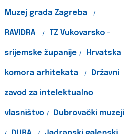
Muzej grada Zagreba
/
RAVIDRA
TZ Vukovarsko -
/
srijemske županije
Hrvatska
/
komora arhitekata
Državni
/
zavod za intelektualno
vlasništvo
Dubrovački muzeji
/
DURA
Jadranski galenski
/
/