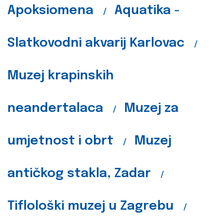
Apoksiomena
Aquatika -
/
Slatkovodni akvarij Karlovac
/
Muzej krapinskih
neandertalaca
Muzej za
/
umjetnost i obrt
Muzej
/
antičkog stakla, Zadar
/
Tiflološki muzej u Zagrebu
/