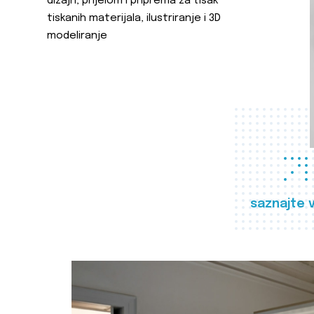
dizajn, prijelom i priprema za tisak
tiskanih materijala, ilustriranje i 3D
modeliranje
saznajte 