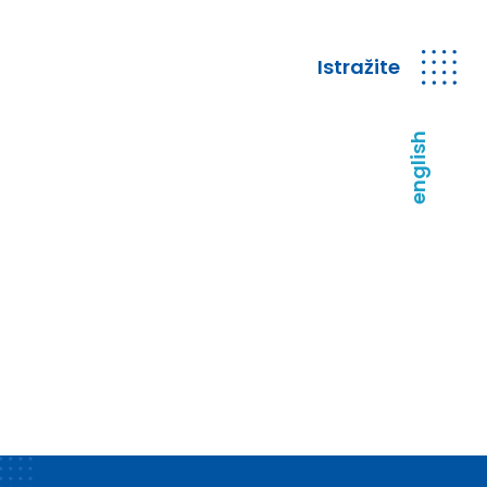
Istražite
english