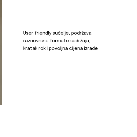
User friendly sučelje, podržava
raznovrsne formate sadržaja,
kratak rok i povoljna cijena izrade