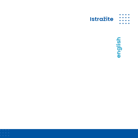
Istražite
english