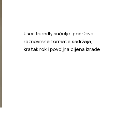
User friendly sučelje, podržava
raznovrsne formate sadržaja,
kratak rok i povoljna cijena izrade