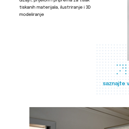
dizajn, prijelom i priprema za tisak
tiskanih materijala, ilustriranje i 3D
modeliranje
saznajte 