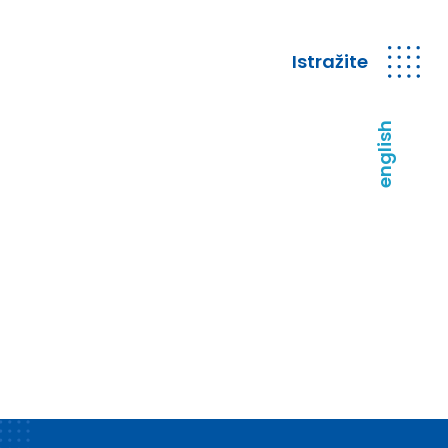
Istražite
english