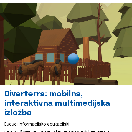
Diverterra: mobilna,
interaktivna multimedijska
izložba
Budući Informacijsko edukacijski
centar
Diverterra
zamišljen je kao središnje mjesto