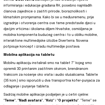
informiranja i edukacije građana RH, posebno najmlađih
članova zajednice o zaštiti prirode, bioraznolikosti i
klimatskim promjenama. Kako bi se u međuvremenu, prije
izgradnje i otvorenja centra ove teme predstavile djeci u
dječjim vrtićima i školama diljem Hrvatske, osmišljena je
mobilna komponenta budućeg centra i to u obliku mobilne,
interaktivne multimedijske izložbe Diverterra. Novena
potpisuje koncept i izradu multimedije postava.
Mobilna aplikacija na tabletu
Mobilnu aplikaciju instalirali smo na tablet 7'' kojeg smo
opremili 3D printanim zaštitnim okvirom, brendiranom
trakicom za nošenje oko vrata i audio slušalicama. Tablete
(35 kom.) smo isporučili u dva transportna kofer-punjača za
odlaganje i punjenje tableta.
Sadržaj mobilne aplikacije podijeljen je u četiri cjeline:
''Teme''
,
''Nađi avatara''
,
''Kviz''
i
''O projektu''
. ''Teme'' se