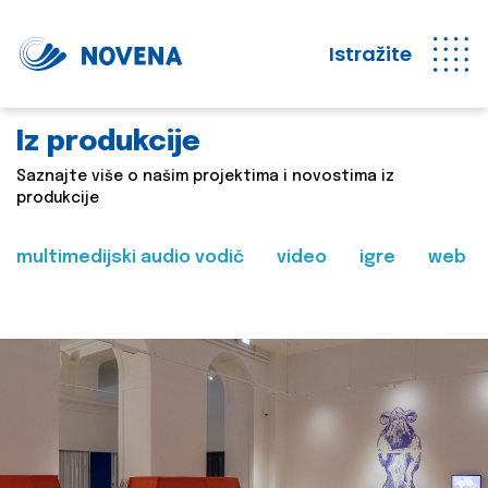
Istražite
Iz produkcije
Saznajte više o našim projektima i novostima iz
produkcije
multimedijski audio vodič
video
igre
web