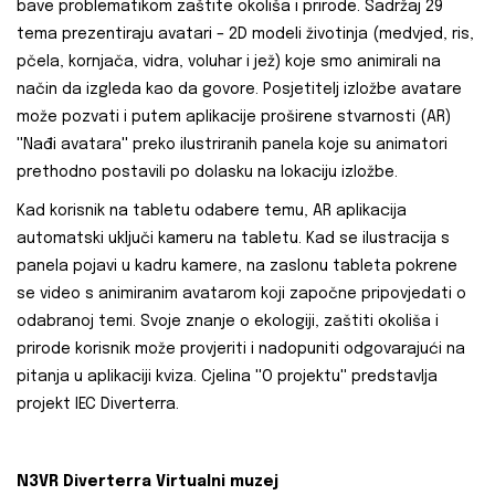
bave problematikom zaštite okoliša i prirode. Sadržaj 29
tema prezentiraju avatari – 2D modeli životinja (medvjed, ris,
pčela, kornjača, vidra, voluhar i jež) koje smo animirali na
način da izgleda kao da govore. Posjetitelj izložbe avatare
može pozvati i putem aplikacije proširene stvarnosti (AR)
''Nađi avatara'' preko ilustriranih panela koje su animatori
prethodno postavili po dolasku na lokaciju izložbe.
Kad korisnik na tabletu odabere temu, AR aplikacija
automatski uključi kameru na tabletu. Kad se ilustracija s
panela pojavi u kadru kamere, na zaslonu tableta pokrene
se video s animiranim avatarom koji započne pripovjedati o
odabranoj temi. Svoje znanje o ekologiji, zaštiti okoliša i
prirode korisnik može provjeriti i nadopuniti odgovarajući na
pitanja u aplikaciji kviza. Cjelina ''O projektu'' predstavlja
projekt IEC Diverterra.
N3VR Diverterra Virtualni muzej