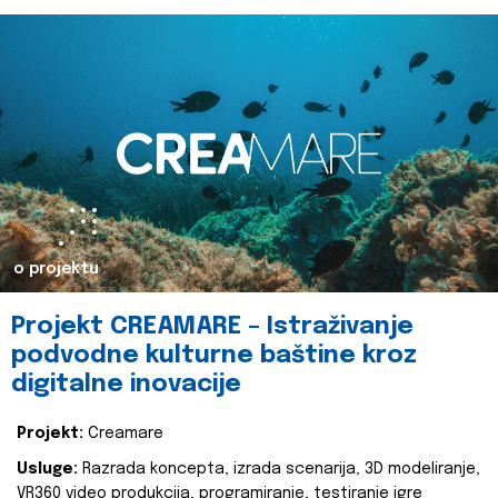
o projektu
Projekt CREAMARE – Istraživanje
podvodne kulturne baštine kroz
digitalne inovacije
Projekt:
Creamare
Usluge:
Razrada koncepta, izrada scenarija, 3D modeliranje,
VR360 video produkcija, programiranje, testiranje igre