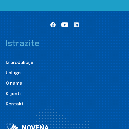
Istražite
Iz produkcije
Usluge
O nama
Klijenti
Kontakt