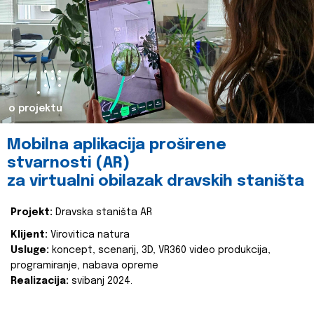
o projektu
Mobilna aplikacija proširene
stvarnosti (AR)
za virtualni obilazak dravskih staništa
Projekt:
Dravska staništa AR
Klijent:
Virovitica natura
Usluge:
koncept, scenarij, 3D, VR360 video produkcija,
programiranje, nabava opreme
Realizacija:
svibanj 2024.