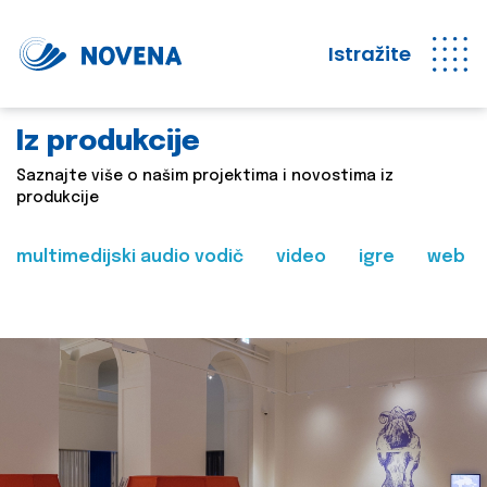
Istražite
Iz produkcije
Saznajte više o našim projektima i novostima iz
produkcije
multimedijski audio vodič
video
igre
web