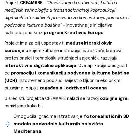
Projekt
CREAMARE
–
“Povezivanje kreativnosti, kulture i
medijskih tehnologija u transnacionalnoj koprodukciji
digitalnih interaktivnih proizvoda za komunikaciju pomorske i
podvodne kulturne baštine”
– inovativna je inicijativa
sufinancirana kroz
program Kreativna Europa
.
Projekt ima za cilj uspostaviti
međusektorski okvir
suradnje
u kojem kulturne institucije, istraživači, kreativni
profesionalci i tehnološki stručnjaci zajednički razvijaju
interaktivne digitalne aplikacije
. Ove aplikacije omogućit
će
promociju i komunikaciju podvodne kulturne baštine
(UCH)
, istovremeno podižući svijest o ključnim ekološkim
pitanjima, poput
zagađenja i održivosti oceana
.
U središtu projekta CREAMARE nalazi se razvoj
ozbiljne igre
,
osmišljene kako bi:
Omogućila igračima istraživanje
fotorealističnih 3D
modela podvodnih kulturnih nalazišta
Mediterana
.