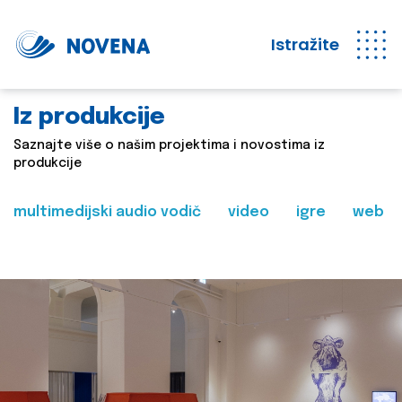
Istražite
Iz produkcije
Saznajte više o našim projektima i novostima iz
produkcije
multimedijski audio vodič
video
igre
web